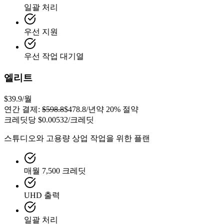
일괄 처리
우선 지원
우선 작업 대기열
엘리트
$39.9
/월
연간 결제:
$598.8
$478.8
/년
약 20% 절약
크레딧당
$0.00532
/크레딧
스튜디오와 고용량 상업 작업을 위한 플랜
매월 7,500 크레딧
UHD 출력
일괄 처리