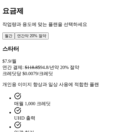
요금제
작업량과 용도에 맞는 플랜을 선택하세요
월간
연간
약 20% 절약
스타터
$7.9
/월
연간 결제:
$118.8
$94.8
/년
약 20% 절약
크레딧당
$0.0079
/크레딧
개인용 이미지 향상과 일상 사용에 적합한 플랜
매월 1,000 크레딧
UHD 출력